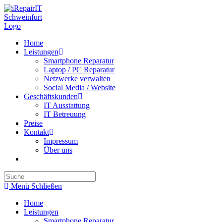
Zum
Inhalt
springen
Home
Leistungen
Smartphone Reparatur
Laptop / PC Reparatur
Netzwerke verwalten
Social Media / Website
Geschäftskunden
IT Ausstattung
IT Betreuung
Preise
Kontakt
Impressum
Über uns
Website-
Suche
umschalten
Menü
Schließen
Home
Leistungen
Smartphone Reparatur