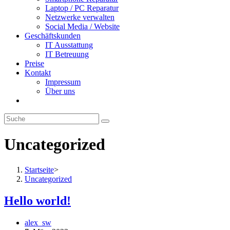
Laptop / PC Reparatur
Netzwerke verwalten
Social Media / Website
Geschäftskunden
IT Ausstattung
IT Betreuung
Preise
Kontakt
Impressum
Über uns
Website-
Suche
umschalten
Uncategorized
Startseite
>
Uncategorized
Hello world!
Beitrags-
alex_sw